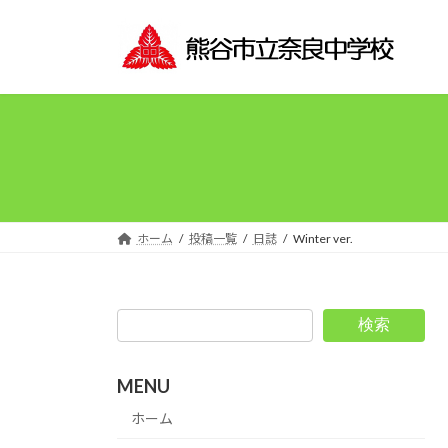
コ
ナ
ン
ビ
テ
ゲ
ン
ー
ツ
シ
へ
ョ
ス
ン
キ
に
ッ
移
プ
動
ホーム
投稿一覧
日誌
Winter ver.
検索
MENU
ホーム