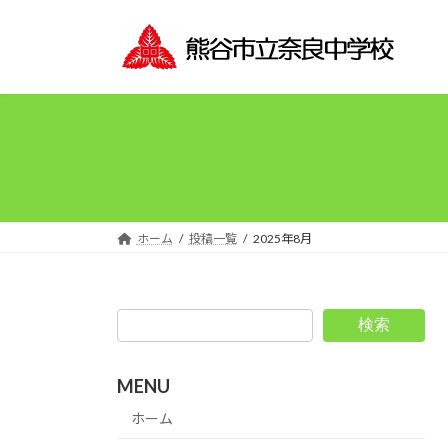
コ
ナ
ン
ビ
テ
ゲ
ン
ー
ツ
シ
へ
ョ
ス
ン
キ
に
ッ
移
プ
動
ホーム
投稿一覧
2025年8月
検索
MENU
ホーム