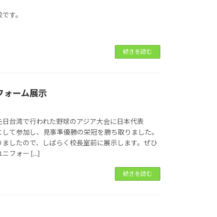
校です。
続きを読む
ニフォーム展示
先日台湾で行われた野球のアジア大会に日本代表
N）として参加し、見事準優勝の栄冠を勝ち取りました。
りましたので、しばらく校長室前に展示します。ぜひ
フォー […]
続きを読む