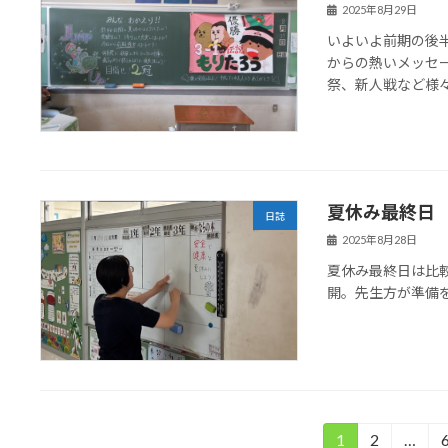
2025年8月29日
いよいよ前期の後
からの熱いメッセ
祭、新人戦など様
夏休み最終日
日誌
2025年8月28日
夏休み最終日は比
開。先生方が準備
投
1
2
…
固
固