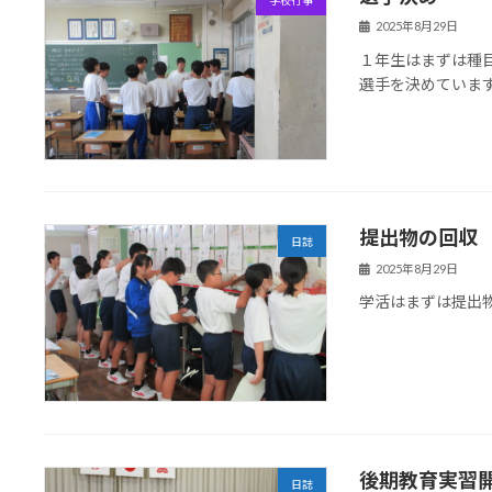
2025年8月29日
１年生はまずは種
選手を決めていま
提出物の回収
日誌
2025年8月29日
学活はまずは提出
後期教育実習
日誌