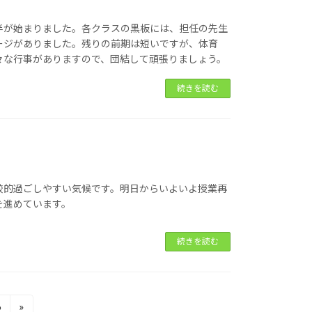
半が始まりました。各クラスの黒板には、担任の先生
ージがありました。残りの前期は短いですが、体育
々な行事がありますので、団結して頑張りましょう。
続きを読む
較的過ごしやすい気候です。明日からいよいよ授業再
を進めています。
続きを読む
6
»
固