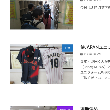
今日は３時間で下
侍JAPANユ
日誌
2025年8月29日
３年・成田くんが
（U15侍JAPA
ユニフォームを借
ご覧ください。※ユニ
選手決め
学校行事