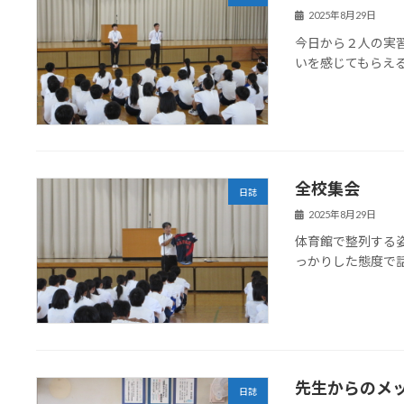
2025年8月29日
今日から２人の実
いを感じてもらえ
全校集会
日誌
2025年8月29日
体育館で整列する
っかりした態度で
先生からのメ
日誌