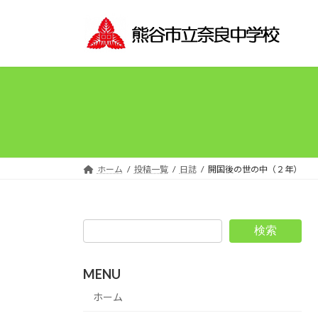
コ
ナ
ン
ビ
テ
ゲ
ン
ー
ツ
シ
へ
ョ
ス
ン
キ
に
ッ
移
プ
動
ホーム
投稿一覧
日誌
開国後の世の中（２年）
検索
MENU
ホーム