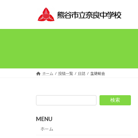
コ
ナ
ン
ビ
テ
ゲ
ン
ー
ツ
シ
へ
ョ
ス
ン
キ
に
ッ
移
プ
動
ホーム
投稿一覧
日誌
生徒総会
検索
MENU
ホーム