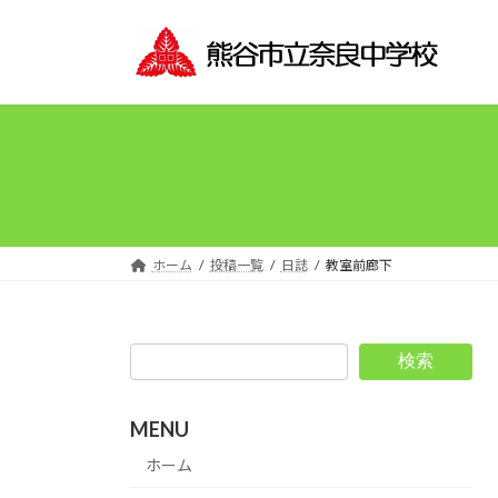
コ
ナ
ン
ビ
テ
ゲ
ン
ー
ツ
シ
へ
ョ
ス
ン
キ
に
ッ
移
プ
動
ホーム
投稿一覧
日誌
教室前廊下
検索
MENU
ホーム