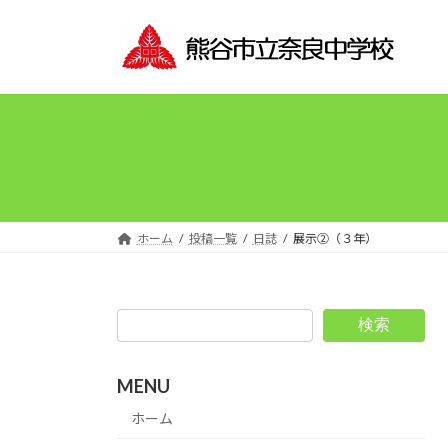
コ
ナ
ン
ビ
テ
ゲ
ン
ー
ツ
シ
へ
ョ
ス
ン
キ
に
ッ
移
プ
動
ホーム
投稿一覧
日誌
展示②（３年）
検索
MENU
ホーム