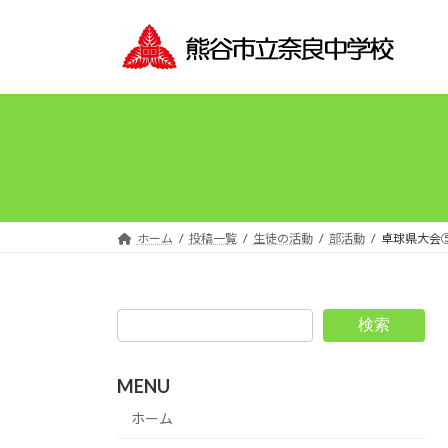
コ
ナ
ン
ビ
テ
ゲ
ン
ー
ツ
シ
へ
ョ
ス
ン
キ
に
ッ
移
プ
動
ホーム
投稿一覧
生徒の活動
部活動
卓球県大会
検索
MENU
ホーム