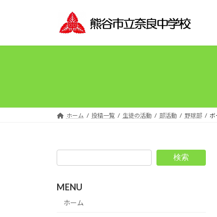
コ
ナ
ン
ビ
テ
ゲ
ン
ー
ツ
シ
へ
ョ
ス
ン
キ
に
ッ
移
プ
動
ホーム
投稿一覧
生徒の活動
部活動
野球部
ボ
検索
MENU
ホーム