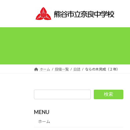
コ
ナ
ン
ビ
テ
ゲ
ン
ー
ツ
シ
へ
ョ
ス
ン
キ
に
ッ
移
プ
動
ホーム
投稿一覧
日誌
ならの木完成（２年）
検索
MENU
ホーム