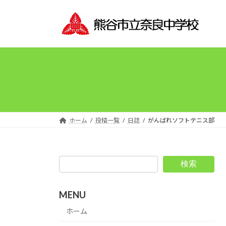
コ
ナ
ン
ビ
テ
ゲ
ン
ー
ツ
シ
へ
ョ
ス
ン
キ
に
ッ
移
プ
動
ホーム
投稿一覧
日誌
がんばれソフトテニス部
検索
MENU
ホーム